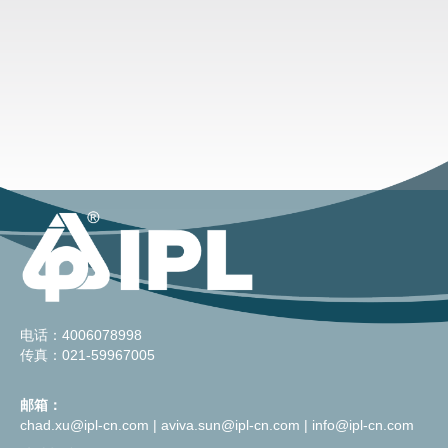
电话：4006078998
传真：021-59967005
邮箱：
chad.xu@ipl-cn.com
|
aviva.sun@ipl-cn.com
|
info@ipl-cn.com