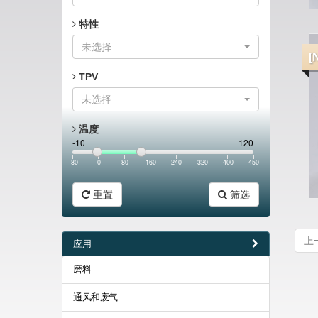
特性
未选择
[
TPV
未选择
温度
-10
120
-80
0
80
160
240
320
400
450
重置
筛选
上
应用
磨料
通风和废气