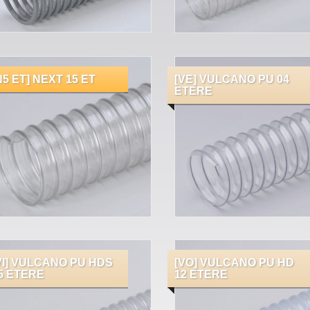
N5 ET] NEXT 15 ET
[VE] VULCANO PU 04
ETERE
VI] VULCANO PU HDS
[VO] VULCANO PU HD
5 ETERE
12 ETERE