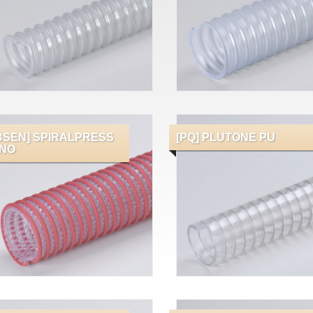
BSEN] SPIRALPRESS
[PQ] PLUTONE PU
NO