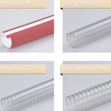
PF] PLUTONE PF
[B2] PLUTONE BIO
PY] PLUTONE A
[N9 ET] NEXT 09 ETERE