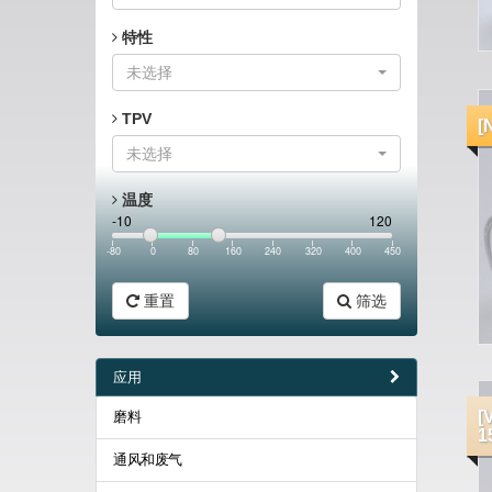
特性
未选择
TPV
[
未选择
温度
-10
120
-80
0
80
160
240
320
400
450
重置
筛选
应用
[
磨料
1
通风和废气