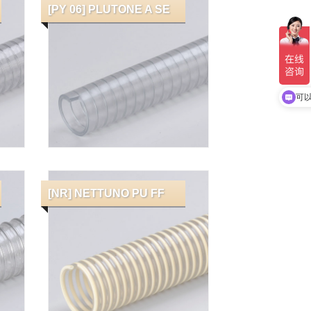
[PY 06] PLUTONE A SE
请
可
[NR] NETTUNO PU FF