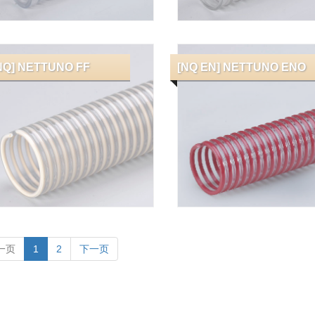
NQ] NETTUNO FF
[NQ EN] NETTUNO ENO
一页
1
2
下一页