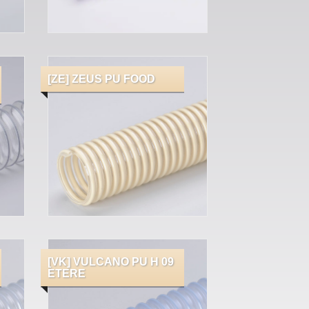
[ZE] ZEUS PU FOOD
[VK] VULCANO PU H 09
ETERE