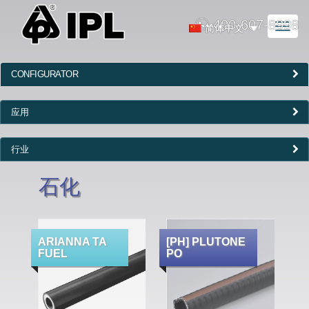
400-607-8998
Toggl
简体中文
naviga
CONFIGURATOR
应用
行业
石化
ARIANNA TA
[PH] PLUTONE
FUEL
PO