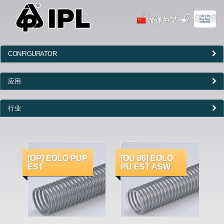
400-607-8998
Toggl
简体中文
naviga
CONFIGURATOR
应用
行业
[OP] EOLO PUP
[OU 86] EOLO
EST
PU EST ASW