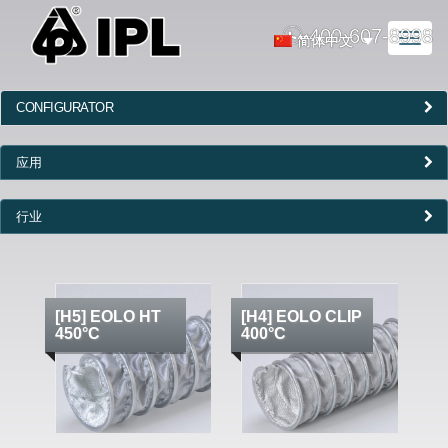
400-607-8998
Toggl
简体中文
naviga
CONFIGURATOR
应用
行业
[H5] EOLO HT
[H4] EOLO CLIP
450°C
400°C