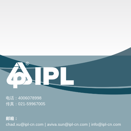
电话：4006078998
传真：021-59967005
邮箱：
chad.xu@ipl-cn.com
|
aviva.sun@ipl-cn.com
|
info@ipl-cn.com