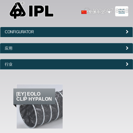
400-607-8998
Toggl
简体中文
naviga
CONFIGURATOR
应用
行业
[EY] EOLO
CLIP HYPALON