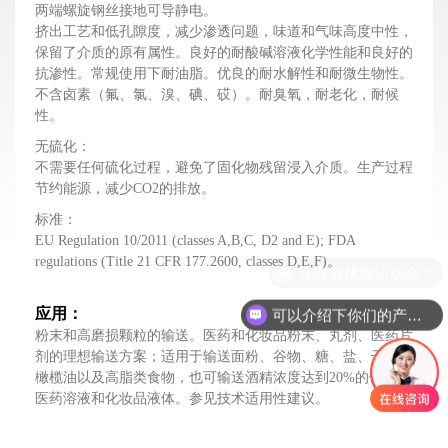
两端螺旋钢丝接地可导静电。
挤出工艺和低孔隙度，减少渗透问题，味道和气味高度中性，
保留了介质的原有属性。良好的耐酸碱溶液化学性能和良好的
抗渗性。常规使用下耐油脂。优良的耐水解性和耐微生物性。
不含卤素（氟、氯、溴、碘、砹）。耐臭氧，耐老化，耐候
性。
无硫化：
不需要任何硫化过程，避免了固化物残留浸入介质。生产过程
节约能源，减少CO2的排放。
标准：
EU Regulation 10/2011 (classes A,B,C, D2 and E); FDA
regulations (Title 21 CFR 177.2600, classes D,E,F)
。
现在有优惠活动么？
应用：
可以介绍下你们的产品么？
粉末和高磨损颗粒的输送。医药和化妆品粉末、丸剂、医药片
剂的理想输送方案；适用于输送面粉、谷物、糖、盐、干果、
橄榄油以及高脂类食物，也可输送酒精浓度达到20%的饮品、
医药溶液和化妆品液体。参见技术适用性建议。